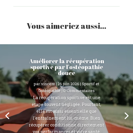
Vous aimeriez aussi…
Améliorer la récupération
sportive par l’ostéopathie
douce
par
vincent
|
26 juin 2026
|
Sportif et
Ostéopathie
| 0 Commentaires
La récupération sportive est une
étape souvent négligée. Pourtant,
elle est aussi essentielle que
l'entraînement lui-même. Bien
récupérer conditionne directement
vos performances et votre santé.