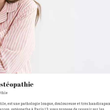
ostéopathie
athie
ctile, est une pathologie longue, douloureuse et très handicapa
rcon, ostéopathe à Paris 13, vous propose de revenir sur les